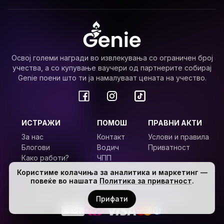
Освој големи награди во извлекувања со ограничен број
учества, а со купување ваучери од партнерите собирај
Genie поени што ти ја намалуваат цената на учество.
ИСТРАЖИ
ПОМОШ
ПРАВНИ АКТИ
За нас
Контакт
Услови и правила
Блогови
Водич
Приватност
Како работи?
ЧПП
Користиме колачиња за аналитика и маркетинг —
повеќе во нашата
Политика за приватност
.
© Genie
2026
,
Сите права задржани.
Безбедни плаќања преку доверливи провајдери.
Прифати