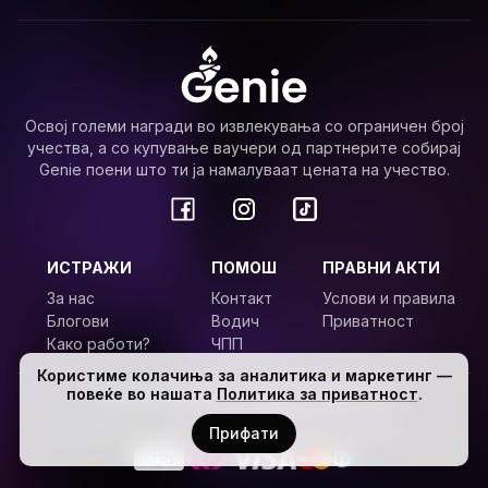
Освој големи награди во извлекувања со ограничен број
учества, а со купување ваучери од партнерите собирај
Genie поени што ти ја намалуваат цената на учество.
ИСТРАЖИ
ПОМОШ
ПРАВНИ АКТИ
За нас
Контакт
Услови и правила
Блогови
Водич
Приватност
Како работи?
ЧПП
Користиме колачиња за аналитика и маркетинг —
повеќе во нашата
Политика за приватност
.
© Genie
2026
,
Сите права задржани.
Безбедни плаќања преку доверливи провајдери.
Прифати